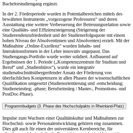
Bachelorstudiengang ergänzt.
In der 2. Förderperiode wurden in Potentialbereichen mittels des
bewährten Instruments „vorgezogene Professuren“ und deren
Ausstattung eine weitere Verbesserung der Betreuungsrelation sowie
eine Qualitäts- und Effizienzsteigerung (Steigerung der
Studierendenzufriedenheit und der Studienerfolgsquote mit einem
hohen Niveau der Absolventinnen und Absolventen) erzielt. Mit der
Maßnahme „Online-Exzellenz“ wurden Inhalts- und
Interaktionsformen in der Lehre innovativ angepasst. Das
Studiengangs-Portfolio wurde weiter solidiert. Aufbauend auf
Ergebnissen der 1. Periode („Kompetenzzentrum für Studium und
Beruf“ und „Studienbüros“), wurde ein integrativ
studienabschnittsübergreifender Ansatz der Förderung von
überfachlichen Kompetenzen in allen Phasen der wissenschaftlichen
Qualifikation umgesetzt (Studienorientierung und -entscheidung;
Studieneinstieg; -phase; Berufseinstieg / Master-, Promotions- und
PostDoc-Phase).
Programmbudgets (3. Phase des Hochschulpakts in Rheinland-Pfalz)
Impulse zum Wachsen einer Qualitätskultur und Maßnahmen zur
Hochschul- sowie Personalentwicklung gehören eng zusammen.
Dies gilt auch für einen der universitären Kernbereiche, für