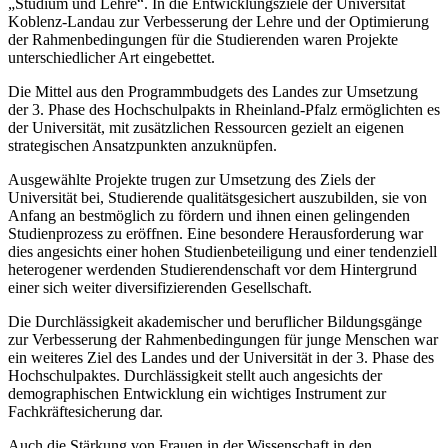
„Studium und Lehre“. In die Entwicklungsziele der Universität
Koblenz-Landau zur Verbesserung der Lehre und der Optimierung
der Rahmenbedingungen für die Studierenden waren Projekte
unterschiedlicher Art eingebettet.
Die Mittel aus den Programmbudgets des Landes zur Umsetzung
der 3. Phase des Hochschulpakts in Rheinland-Pfalz ermöglichten es
der Universität, mit zusätzlichen Ressourcen gezielt an eigenen
strategischen Ansatzpunkten anzuknüpfen.
Ausgewählte Projekte trugen zur Umsetzung des Ziels der
Universität bei, Studierende qualitätsgesichert auszubilden, sie von
Anfang an bestmöglich zu fördern und ihnen einen gelingenden
Studienprozess zu eröffnen. Eine besondere Herausforderung war
dies angesichts einer hohen Studienbeteiligung und einer tendenziell
heterogener werdenden Studierendenschaft vor dem Hintergrund
einer sich weiter diversifizierenden Gesellschaft.
Die Durchlässigkeit akademischer und beruflicher Bildungsgänge
zur Verbesserung der Rahmenbedingungen für junge Menschen war
ein weiteres Ziel des Landes und der Universität in der 3. Phase des
Hochschulpaktes. Durchlässigkeit stellt auch angesichts der
demographischen Entwicklung ein wichtiges Instrument zur
Fachkräftesicherung dar.
Auch die Stärkung von Frauen in der Wissenschaft in den