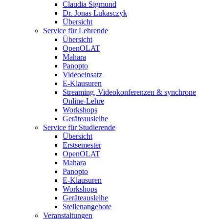
Claudia Sigmund
Dr. Jonas Lukasczyk
Übersicht
Service für Lehrende
Übersicht
OpenOLAT
Mahara
Panopto
Videoeinsatz
E-Klausuren
Streaming, Videokonferenzen & synchrone
Online-Lehre
Workshops
Geräteausleihe
Service für Studierende
Übersicht
Erstsemester
OpenOLAT
Mahara
Panopto
E-Klausuren
Workshops
Geräteausleihe
Stellenangebote
Veranstaltungen