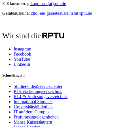
E-Klausuren:
g.kapolnasi(at)rptu.de
Geräteausleihe:
zhdl-ele-geraeteausleihe[at]rptu.de
Wir sind die
Instagram
Facebook
YouTube
LinkedIn
Schnellzugriff
StudierendenServiceCenter
KIS Vorlesungsverzeichnis
KLIPS Vorlesungsverzeichnis
International Students
Universitätsbibliothek
IT auf dem Campus
Prüfungsangelegenheiten
Mensa Kaiserslautern