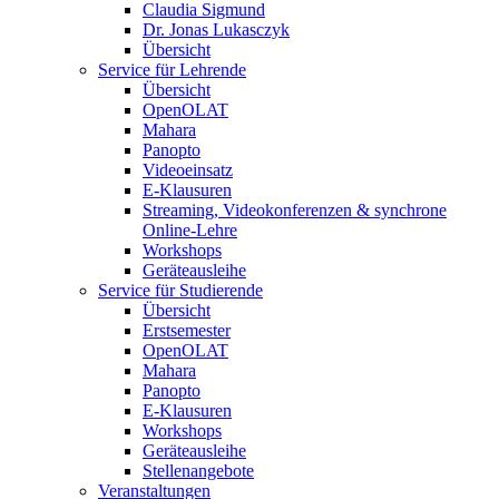
Claudia Sigmund
Dr. Jonas Lukasczyk
Übersicht
Service für Lehrende
Übersicht
OpenOLAT
Mahara
Panopto
Videoeinsatz
E-Klausuren
Streaming, Videokonferenzen & synchrone
Online-Lehre
Workshops
Geräteausleihe
Service für Studierende
Übersicht
Erstsemester
OpenOLAT
Mahara
Panopto
E-Klausuren
Workshops
Geräteausleihe
Stellenangebote
Veranstaltungen